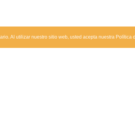
io. Al utilizar nuestro sitio web, usted acepta nuestra Política 
Sede Principal
Calle 67 #5-27; Bogotá, Colombia.
+57 (601) 742 6582 Opción 1
+57 301 307 8410