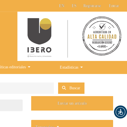
EN
ES
Registrarse
Entrar
íticas editoriales
Estadísticas
Buscar
Enviar un artículo