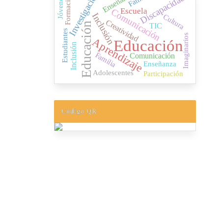
Investigación
Enseñanza
Formación
Discapacidad
Jóvenes
Escuela
Comunicación
Inclusión
Cultura
Creatividad
Educación
TIC
Estudiantes
Imaginarios
Aprendizaje
Educación
Inclusión
Familia
Comunicación
Enseñanza
Adolescentes
Participación
Código QR