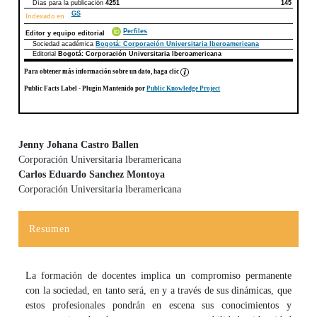
Días para la publicación
4251
145
GS
Indexado en
Perfiles
Editor y equipo editorial
Sociedad académica
Bogotá: Corporación Universitaria Iberoamericana
Editorial
Bogotá: Corporación Universitaria Iberoamericana
Para obtener más información sobre un dato, haga clic
Public Facts Label
- Plugin Mantenido por
Public Knowledge Project
Jenny Johana Castro Ballen
Corporación Universitaria lberamericana
Contenido principal del artículo
Carlos Eduardo Sanchez Montoya
Corporación Universitaria lberamericana
Resumen
La formación de docentes implica un compromiso permanente
con la sociedad, en tanto será, en y a través de sus dinámicas, que
estos profesionales pondrán en escena sus conocimientos y