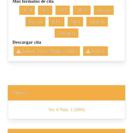
Más formatos de cita
ACM
ACS
APA
ABNT
Chicago
Harvard
IEEE
MLA
Turabian
Vancouver
Descargar cita
Endnote/Zotero/Mendeley (RIS)
BibTeX
Número
Vol. 8 Núm. 1 (2006)