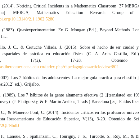
 (2014). Noticing Critical Incidents in a Mathematics Classroom. 37 MERGA
au]: MERGA, Mathematics Education Research Group of Aus
doi.org/10.13140/2.1.1902.5280
. (1983). Quasiexperimentation. En G. Mongan (Ed.), Beyond Methods. L
 Inc.
llo, J. C., & Certuche Villada, J. (2015). Sobre el hecho de ser ciudad y
 espaciales de práctica en educación física. (C. A. Arias Castilla, Ed.
gógicos, 17(2), 17-28. Obteni
stas.iberoamericana.edu.co/index.php/rhpedagogicos/article/view/802
007). Los 7 hábitos de los adolescentes: La mejor guía práctica para el estilo 
es:2012] ed.). Grijalbo.
 (1989). Los 7 hábitos de la gente altamente efectiva (2 1[translated es: 19
ovey). (J. Piatigorsky, & F. Martín Arribas, Trads.) Barcelona [es]: Paidós Iber
C., & Monereo Font, C. (2014). Incidentes críticos en los profesores univers
sta Iberoamericana de Educación Superior, V(13), 3-20. Obtenido de Sc
.ly/2QFNbdB
 F., Lanoue, S., Spallanzani, C., Tourigny, J. S., Turcotte, S., Roy, M., & Br