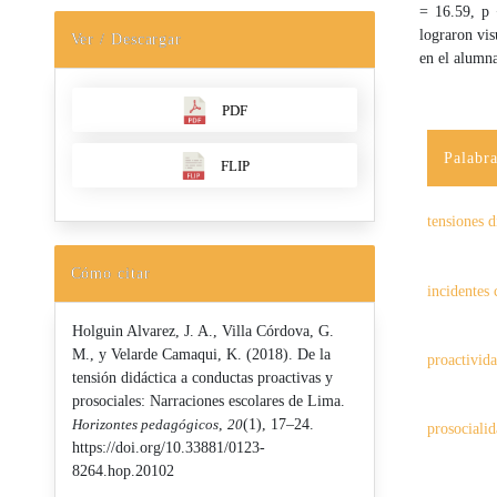
= 16.59, p 
lograron vis
Ver / Descargar
en el alumn
PDF
Palabra
FLIP
tensiones d
Cómo citar
incidentes 
Holguin Alvarez, J. A., Villa Córdova, G.
M., y Velarde Camaqui, K. (2018). De la
proactivid
tensión didáctica a conductas proactivas y
prosociales: Narraciones escolares de Lima.
Horizontes pedagógicos
,
20
(1), 17–24.
prosociali
https://doi.org/10.33881/0123-
8264.hop.20102