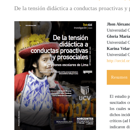
De la tensión didáctica a conductas proactivas y
Jhon Alexand
Universidad C
Barra lateral del artículo
Contenido
Gloria María
Universidad C
Karina Vela
Universidad C
http://orcid.
Resumen
El estudio p
suscitados c
los cuales s
dichos incid
críticos (ad
indicaron di