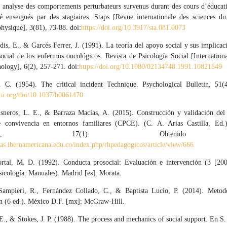
 analyse des comportements perturbateurs survenus durant des cours d’éducat
té enseignés par des stagiaires. Staps [Revue internationale des sciences du
physique], 3(81), 73-88. doi:
https://doi.org/10.3917/sta.081.0073
is, E., & Garcés Ferrer, J. (1991). La teoría del apoyo social y sus implicac
social de los enfermos oncológicos. Revista de Psicología Social [Internation
ology], 6(2), 257-271. doi:
https://doi.org/10.1080/02134748.1991.10821649
. C. (1954). The critical incident Technique. Psychological Bulletin, 51(
doi.org/doi/10.1037/h0061470
sneros, L. E., & Barraza Macías, A. (2015). Construcción y validación del 
e convivencia en entornos familiares (CPCE). (C. A. Arias Castilla, Ed.
agógicos, 17(1). Obtenid
stas.iberoamericana.edu.co/index.php/rhpedagogicos/article/view/666
rtal, M. D. (1992). Conducta prosocial: Evaluación e intervención (3 [200
icología: Manuales). Madrid [es]: Morata.
ampieri, R., Fernández Collado, C., & Baptista Lucio, P. (2014). Metod
ón (6 ed.). México D.F. [mx]: McGraw-Hill.
E., & Stokes, J. P. (1988). The process and mechanics of social support. En S