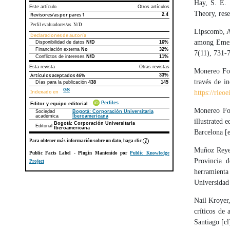
Hay, S. E. 
Este artículo
Otros artículos
Theory, rese
Revisores/as por pares
1
2.4
Perfil evaluadores/as N/D
Lipscomb, A.
Declaraciones de autoría
among Emerg
Disponibilidad de datos
N/D
16%
Declaraciones de autoría
Este artículo
Otros artículos
Financiación externa
No
32%
7(11), 731-
Conflictos de intereses
N/D
11%
Esta revista
Otras revistas
Monereo Fon
Artículos aceptados
46%
33%
través de i
Días para la publicación
438
145
GS
Indexado en
https://rieo
Perfiles
Editor y equipo editorial
Monereo Fon
Sociedad
Bogotá: Corporación Universitaria
académica
Iberoamericana
illustrated 
Bogotá: Corporación Universitaria
Editorial
Iberoamericana
Barcelona [e
Para obtener más información sobre un dato, haga clic
Muñoz Reyes
Public Facts Label
- Plugin Mantenido por
Public Knowledge
Provincia 
Project
herramienta
Universidad
Nail Kroyer,
críticos de
Santiago [c