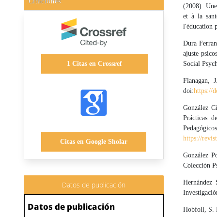
Citaciones
(2008). Une
et à la san
l'éducation 
Dura Ferrand
ajuste psico
1
Citas en Crossref
Social Psych
Flanagan, J
doi:
https://
González Ci
Prácticas d
Ped
https://revi
Citas en Google Sholar
González Po
Colección Ps
Hernández S
Datos de publicación
Investigaci
Datos de publicación
Hobfoll, S. 