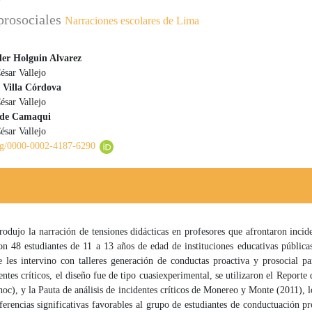
 prosociales
Narraciones escolares de Lima
er Holguin Alvarez
ésar Vallejo
 principal del artículo
 Villa Córdova
ésar Vallejo
rde Camaqui
ésar Vallejo
org/0000-0002-4187-6290
rodujo la narración de tensiones didácticas en profesores que afrontaron incide
on 48 estudiantes de 11 a 13 años de edad de instituciones educativas públic
e les intervino con talleres generación de conductas proactiva y prosocial p
entes críticos, el diseño fue de tipo cuasiexperimental, se utilizaron el Reporte 
 hoc), y la Pauta de análisis de incidentes críticos de Monereo y Monte (2011), l
ferencias significativas favorables al grupo de estudiantes de conductuación p