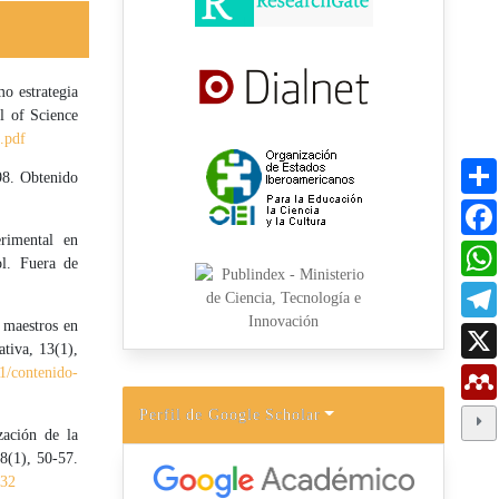
o estrategia
al of Science
.pdf
98. Obtenido
rimental en
ol. Fuera de
 maestros en
ativa, 13(1),
1/contenido-
Perfil de Google Scholar
zación de la
18(1), 50-57.
032