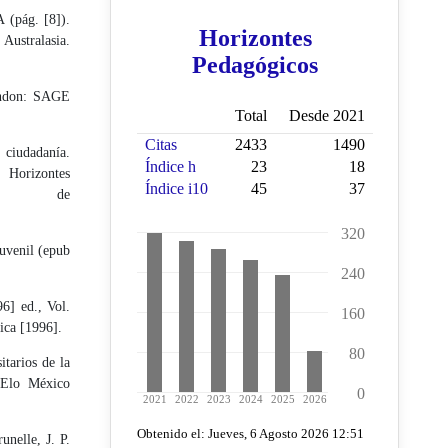
 (pág. [8]).
tralasia.
ondon: SAGE
 ciudadanía.
) Horizontes
do de
juvenil (epub
96] ed., Vol.
ica [1996].
itarios de la
iElo México
unelle, J. P.