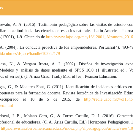
as
évalo, A. A. (2016). Testimonio pedagógico sobre las visitas de estudio com
llar la actitud hacia las ciencias en espacios naturales. Latin American Journ
3(12001), 1-9. Obtenido de
http://www.lajse.org/may16/12001_Alzamora_2016
 A. (2004). La conducta proactiva de los emprendedores. Portuaria(4), 493-4
bida.uhu.es/dspace/handle/10272/179
Lasa, N., & Vergara Iraeta, A. I. (2002). Diseños de investigación expe
 Modelos y análisis de datos mediante el SPSS 10.0 (1 illustrated ed., V
ut of series]). (J. Arnau Gras, Trad.) Madrid [es]: Pearson Education.
egas, G., & Monereo Font, C. (2011). Identificación de incidentes críticos en
ropuestas para la formación docente. Revista lectrónica de Investigación Educ
 Recuperado el 10 de 5 de 2015, de
http://redie.uabc.mx/vol13no
eo.html
doval, J. E., Molano Caro, G., & Torres Castillo, D. J. (2016). Caracteri
ofesional de educadores. (C. A. Arias Castilla, Ed.) Horizontes Pedagógicos, 
e
https://revistas.iberoamericana.edu.co/index.php/rhpedagogicos/article/view/1