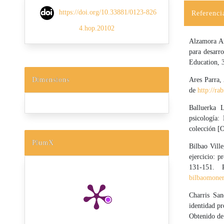
https://doi.org/10.33881/0123-826
Referenci
4.hop.20102
Alzamora Ar
para desarro
Education, 
Dimensions
Ares Parra,
de
http://ra
Balluerka 
psicología:
colección [O
PlumX
Bilbao Vill
ejercicio: p
131-151.
bilbaomoner
Charris San
identidad pr
Obtenido d