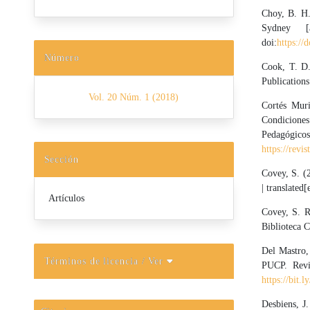
Choy, B. H.
Sydney [
doi:
https://
Número
Cook, T. D
Publications
Vol. 20 Núm. 1 (2018)
Cortés Muri
Condiciones
Peda
https://revi
Sección
Covey, S. (2
| translated[
Artículos
Covey, S. R.
Biblioteca C
Del Mastro, 
Términos de licencia
/ Ver
PUCP. Revi
https://bit
Desbiens, J.