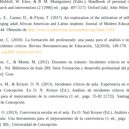
Hobfoll, W. Ickes, & B. M. Montgomery (Edits.), Handbook of personal re
arch and interventions (2 [1996] ed., págs. 497-517). Oxford [uk]: John Wile
 E., Gaines, D., & Flynn, T. (2017). An exploration of the utilization of se
ing adult African American and Latino students. Journal of Modern Educa
744. Obtenido de
http://www.academicstar.us/issueshow.asp?daid=2214
t, C. (2010). La formación del profesorado: una pauta para el análisis e in
ncidentes críticos. Revista Iberoamericana de Educación, 52(2010), 149-178.
ei.org/RIE/article/view/615
t, C., & Monte, M. (2011). Docentes en tránsito: Incidentes críticos en s
ed., Vol. Biblioteca de Aula 289; Serie Formación y desarrollo profesional del 
s]: Grao.
, M., & Kröyer, O. N. (2013). Incidentes críticos de aula: Experiencia en es
de Concepción. En O. N. Kröyer (Ed.), Análisis de incidentes críticos d
 para el mejoramiento de la convivencia (1 ed., págs. 55-82 [172]). Santiag
 de Concepción.
 O. (2013). Convivencia escolar en el aula. En O. Nail Kroyer (Ed.), Análisis 
 aula: Una herramienta para el mejoramiento de la convivencia (1 ed., págs. 
l]: RIL; Universidad de Concepción.