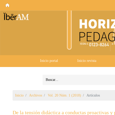
Inicio portal
Inicio revista
Inicio
Archivos
Vol. 20 Núm. 1 (2018)
Artículos
De la tensión didáctica a conductas proactivas y 