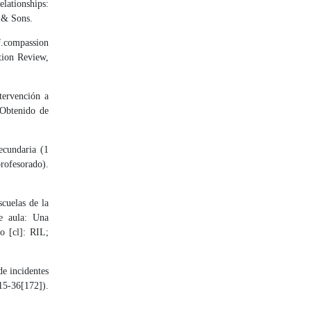
lationships:
y & Sons.
lf.compassion
tion Review,
tervención a
 Obtenido de
ecundaria (1
profesorado).
cuelas de la
e aula: Una
o [cl]: RIL;
de incidentes
15-36[172]).