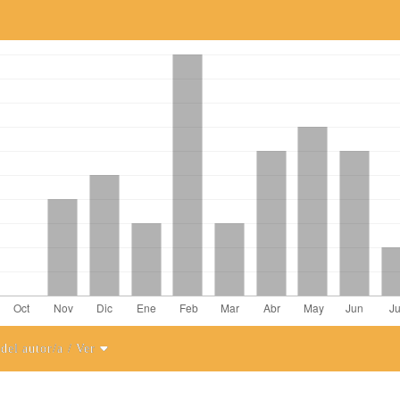
 del autor/a
/ Ver
el artículo