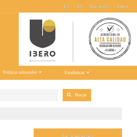
EN
ES
Registrarse
Entrar
Políticas editoriales
Estadísticas
Buscar
Enviar un artículo