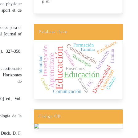
ion physique
 sport et de
iones para el
Palabras clave
al Journal of
Estudiantes
Formación
Comunicación
Investigación
Educación
Familia
Inclusión
Inclusión
Familia
4), 327-358.
Aprendizaje
Tecnología
Identidad
Discapacidad
Enseñanza
cuestionario
Creatividad
Educación
) Horizontes
Cultura
Escuela
Ciudad
TIC
o de
Comunicación
0] ed., Vol.
ología de la
Código QR
. Duck, D. F.