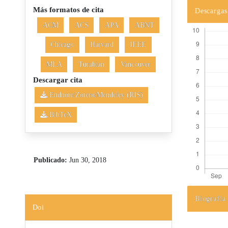
Más formatos de cita
Descargas
ACM
ACS
APA
ABNT
Chicago
Harvard
IEEE
MLA
Turabian
Vancouver
Descargar cita
Endnote/Zotero/Mendeley (RIS)
BibTeX
Publicado:
Jun 30, 2018
Biografía
Detalles d
Doi