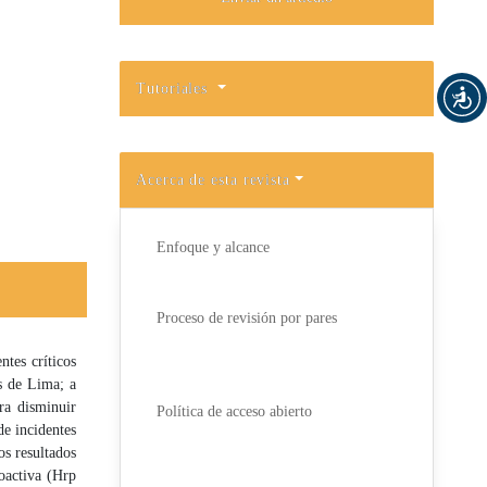
Tutoriales
Acerca de esta revista
Enfoque y alcance
Proceso de revisión por pares
ntes críticos
as de Lima; a
ara disminuir
Política de acceso abierto
de incidentes
os resultados
roactiva (Hrp