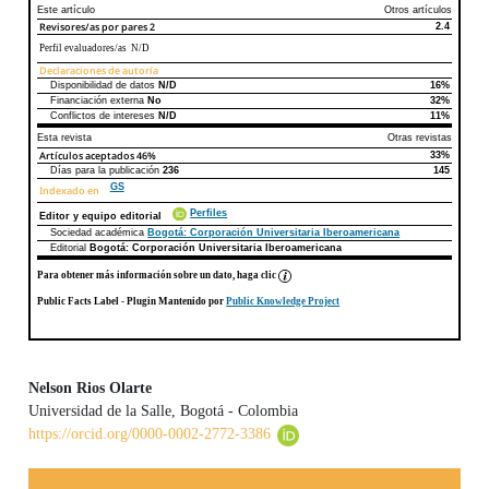
Este artículo
Otros artículos
Revisores/as por pares
2
2.4
Perfil evaluadores/as N/D
Declaraciones de autoría
Disponibilidad de datos
N/D
16%
Declaraciones de autoría
Este artículo
Otros artículos
Financiación externa
No
32%
Conflictos de intereses
N/D
11%
Esta revista
Otras revistas
Artículos aceptados
46%
33%
Días para la publicación
236
145
GS
Indexado en
Perfiles
Editor y equipo editorial
Sociedad académica
Bogotá: Corporación Universitaria Iberoamericana
Editorial
Bogotá: Corporación Universitaria Iberoamericana
Para obtener más información sobre un dato, haga clic
Public Facts Label
- Plugin Mantenido por
Public Knowledge Project
Nelson Rios Olarte
Universidad de la Salle, Bogotá - Colombia
Contenido principal del artículo
https://orcid.org/0000-0002-2772-3386