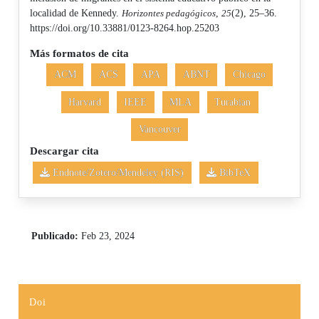
localidad de Kennedy.
Horizontes pedagógicos
,
25
(2), 25–36.
https://doi.org/10.33881/0123-8264.hop.25203
Más formatos de cita
ACM
ACS
APA
ABNT
Chicago
Harvard
IEEE
MLA
Turabian
Vancouver
Descargar cita
Endnote/Zotero/Mendeley (RIS)
BibTeX
Publicado:
Feb 23, 2024
Doi