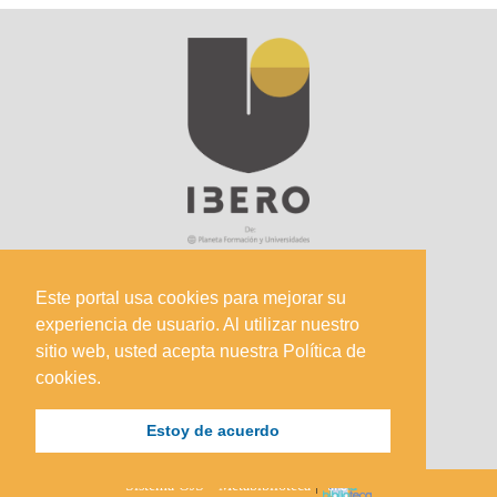
Este portal usa cookies para mejorar su
experiencia de usuario. Al utilizar nuestro
Sede Principal
sitio web, usted acepta nuestra Política de
Calle 67 #5-27; Bogotá, Colombia.
cookies.
+57 (601) 742 6582 Opción 1
Estoy de acuerdo
+57 301 307 8410
Sistema OJS - Metabiblioteca
|