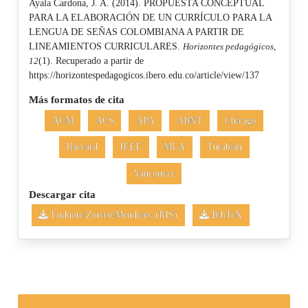
Ayala Cardona, J. A. (2014). PROPUESTA CONCEPTUAL
PARA LA ELABORACIÓN DE UN CURRÍCULO PARA LA
LENGUA DE SEÑAS COLOMBIANA A PARTIR DE
LINEAMIENTOS CURRICULARES.
Horizontes pedagógicos
,
12
(1). Recuperado a partir de
https://horizontespedagogicos.ibero.edu.co/article/view/137
Más formatos de cita
ACM
ACS
APA
ABNT
Chicago
Harvard
IEEE
MLA
Turabian
Vancouver
Descargar cita
Endnote/Zotero/Mendeley (RIS)
BibTeX