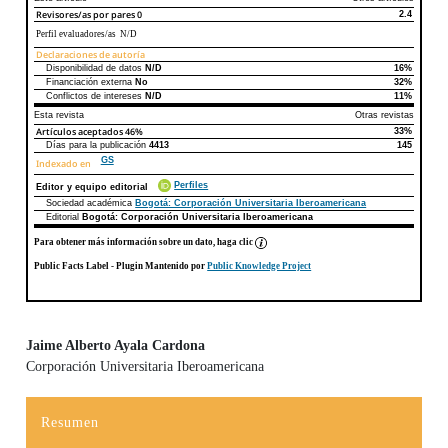
Revisores/as por pares
0
2.4
Perfil evaluadores/as N/D
Declaraciones de autoría
Disponibilidad de datos
N/D
16%
Declaraciones de autoría
Este artículo
Otros artículos
Financiación externa
No
32%
Conflictos de intereses
N/D
11%
Esta revista
Otras revistas
Artículos aceptados
46%
33%
Días para la publicación
4413
145
GS
Indexado en
Perfiles
Editor y equipo editorial
Sociedad académica
Bogotá: Corporación Universitaria Iberoamericana
Editorial
Bogotá: Corporación Universitaria Iberoamericana
Para obtener más información sobre un dato, haga clic
Public Facts Label
- Plugin Mantenido por
Public Knowledge Project
Jaime Alberto Ayala Cardona
Corporación Universitaria Iberoamericana
Contenido principal del artículo
Resumen