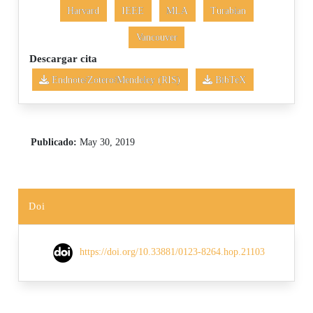
Harvard
IEEE
MLA
Turabian
Vancouver
Descargar cita
Endnote/Zotero/Mendeley (RIS)
BibTeX
Publicado:
May 30, 2019
Doi
https://doi.org/10.33881/0123-8264.hop.21103