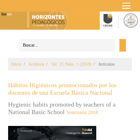
Inicio
Archivos
Vol. 21 Núm. 1 (2019)
Artículos
Hábitos Higiénicos promocionados por los
docentes de una Escuela Básica Nacional
Hygienic habits promoted by teachers of a
National Basic School
Venezuela 2018
Barra lateral del artículo