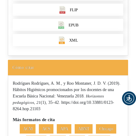
FLIP
EPUB
XML
Cómo citar
Rodrígues Rodrígues, A. M., y Roo Montaner, J. D. V. (2019).
Hábitos Higiénicos promocionados por los docentes de una
Escuela Básica Nacional: Venezuela 2018.
Horizontes
pedagógicos
,
21
(1), 35–42. https://doi.org/10.33881/0123-
8264.hop.21103
Más formatos de cita
ACM
ACS
APA
ABNT
Chicago