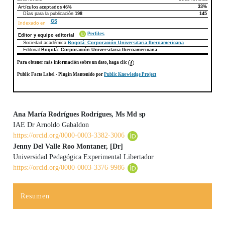
Artículos aceptados
46%
33%
Días para la publicación
198
145
GS
Indexado en
Perfiles
Editor y equipo editorial
Sociedad académica
Bogotá: Corporación Universitaria Iberoamericana
Editorial
Bogotá: Corporación Universitaria Iberoamericana
Para obtener más información sobre un dato, haga clic
Public Facts Label
- Plugin Mantenido por
Public Knowledge Project
Ana María Rodrígues Rodrígues, Ms Md sp
IAE Dr Arnoldo Gabaldon
Contenido principal del artículo
https://orcid.org/0000-0003-3382-3006
Jenny Del Valle Roo Montaner, [Dr]
Universidad Pedagógica Experimental Libertador
https://orcid.org/0000-0003-3376-9986
Resumen