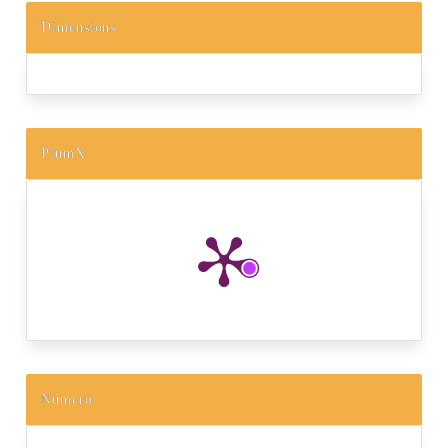
Dimensions
PlumX
Número