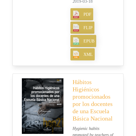
2019-03-18
PDF
FLIP
EPUB
XML
Hábitos
Higiénicos
promocionados
por los docentes
de una Escuela
Básica Nacional
Hygienic habits
promoted by teachers of