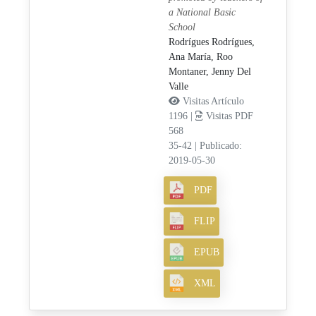
a National Basic
School
Rodrígues Rodrígues,
Ana María,
Roo
Montaner, Jenny Del
Valle
Visitas Artículo
1196 |
Visitas PDF
568
35-42
|
Publicado:
2019-05-30
PDF
FLIP
EPUB
XML