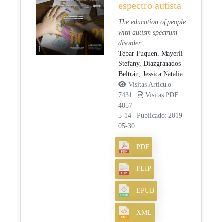
espectro autista
The education of people
with autism spectrum
disorder
Tebar Fuquen, Mayerli
Stefany,
Díazgranados
Beltrán, Jessica Natalia
Visitas Artículo
7431 |
Visitas PDF
4057
5-14
|
Publicado: 2019-
05-30
PDF
FLIP
EPUB
XML