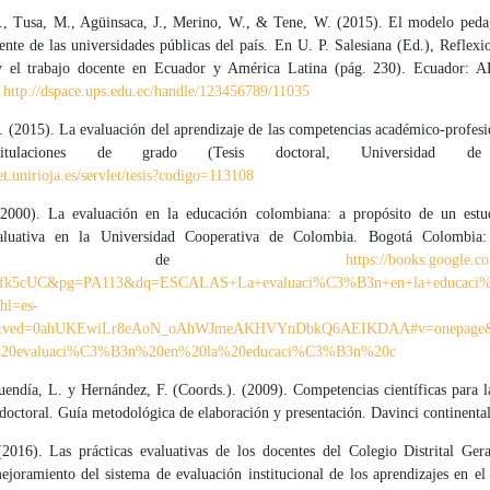
., Tusa, M., Agüinsaca, J., Merino, W., & Tene, W. (2015). El modelo peda
ente de las universidades públicas del país. En U. P. Salesiana (Ed.), Reflexi
y el trabajo docente en Ecuador y América Latina (pág. 230). Ecuador:
e
http://dspace.ups.edu.ec/handle/123456789/11035
. (2015). La evaluación del aprendizaje de las competencias académico-profesi
itulaciones de grado (Tesis doctoral, Universidad de
net.unirioja.es/servlet/tesis?codigo=113108
2000). La evaluación en la educación colombiana: a propósito de un estu
valuativa en la Universidad Cooperativa de Colombia. Bogotá Colombia: 
btenido de
https://books.google.c
fk5cUC&pg=PA113&dq=ESCALAS+La+evaluaci%C3%B3n+en+la+educaci
hl=es-
&ved=0ahUKEwiLr8eAoN_oAhWJmeAKHVYnDbkQ6AEIKDAA#v=onepag
0evaluaci%C3%B3n%20en%20la%20educaci%C3%B3n%20c
uendía, L. y Hernández, F. (Coords.). (2009). Competencias científicas para l
 doctoral. Guía metodológica de elaboración y presentación. Davinci continental
(2016). Las prácticas evaluativas de los docentes del Colegio Distrital Ger
ejoramiento del sistema de evaluación institucional de los aprendizajes en e