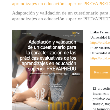
aprendizajes en educación superior PREVAPRE
Adaptación y validación de un cuestionario para l
aprendizajes en educación superior PREVAPRE
Erika Fernan
Universidad 
Barra lateral del artículo
Contenido
https://orcid
Pilar Martíne
Universidad d
https://orci
Resumen
El propósit
instrumento
prácticas ev
Bosque, Bo
de formación