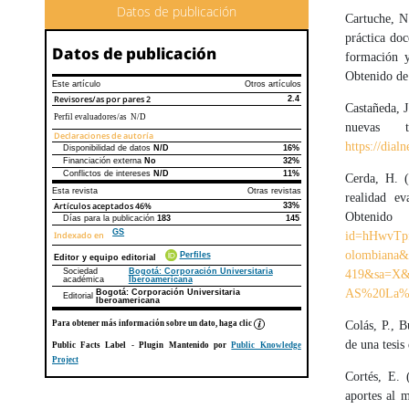
Datos de publicación
Cartuche, N
práctica doc
Datos de publicación
formación 
Obtenido d
Este artículo
Otros artículos
Revisores/as por pares
2
2.4
Castañeda, J
Perfil evaluadores/as N/D
nuevas t
Declaraciones de autoría
https://dial
Disponibilidad de datos
N/D
16%
Declaraciones de autoría
Este artículo
Otros artículos
Financiación externa
No
32%
Conflictos de intereses
N/D
11%
Cerda, H. (
Esta revista
Otras revistas
realidad e
Artículos aceptados
46%
33%
O
Días para la publicación
183
145
GS
id=hHwvTp
Indexado en
olombiana&
Perfiles
Editor y equipo editorial
Sociedad
Bogotá: Corporación Universitaria
419&sa=X
académica
Iberoamericana
AS%20La%2
Bogotá: Corporación Universitaria
Editorial
Iberoamericana
Para obtener más información sobre un dato, haga clic
Colás, P., B
de una tesis
Public Facts Label
- Plugin Mantenido por
Public Knowledge
Project
Cortés, E. 
aportes al m