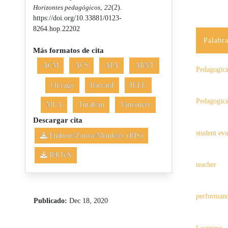
Horizontes pedagógicos
,
22
(2).
https://doi.org/10.33881/0123-
8264.hop.22202
Palabra
Más formatos de cita
ACM
ACS
APA
ABNT
Pedagogica
Chicago
Harvard
IEEE
Pedagogica
MLA
Turabian
Vancouver
Descargar cita
student eva
Endnote/Zotero/Mendeley (RIS)
BibTeX
teacher
performanc
Publicado:
Dec 18, 2020