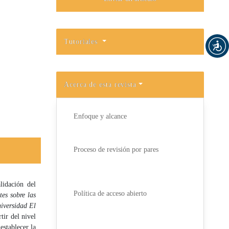
Tutoriales
Acerca de esta revista
Enfoque y alcance
Proceso de revisión por pares
lidación del
Política de acceso abierto
tes sobre las
niversidad El
ir del nivel
establecer la