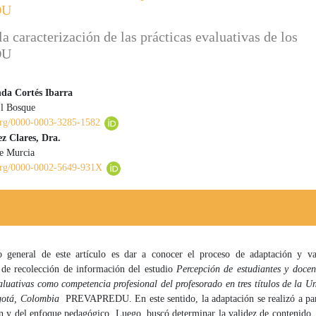
DU
a caracterización de las prácticas evaluativas de los
DU
da Cortés Ibarra
El Bosque
 principal del artículo
.org/0000-0003-3285-1582
z Clares, Dra.
e Murcia
d.org/0000-0002-5649-931X
o general de este artículo es dar a conocer el proceso de adaptación y va
 de recolección de información del estudio
Percepción de estudiantes y docen
aluativas como competencia profesional del profesorado en tres títulos de la U
gotá, Colombia
PREVAPREDU. En este sentido, la adaptación se realizó a part
 y del enfoque pedagógico. Luego, buscó determinar la validez de contenido, 