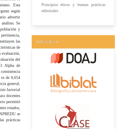
Principios éticos y buenas prácticas
 mismo. Esta
editoriales
rgente según
ario advertir
análisis. Se
 población y
pertinencia,
nstituyen las
Indexada en
terísticas de
a evaluación,
valuación del
 El Alpha de
 consistencia
l es de 0,654
ncia general,
sis factorial
ara docentes
orio permitió
ntes rotados,
REVAPREDU se
as prácticas