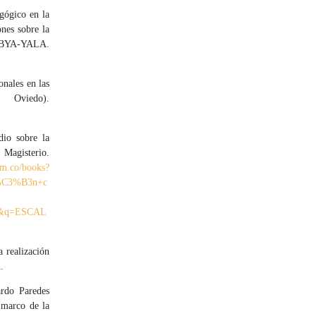
gógico en la
ones sobre la
 ABYA-YALA.
onales en las
 Oviedo).
dio sobre la
Magisterio.
om.co/books?
%C3%B3n+c
e&q=ESCAL
a realización
.
ardo Paredes
l marco de la