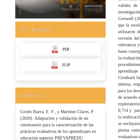
validez de 
investigaci
Creswell (20
que la reco
Ver / Descargar
utilizaron 
revisión de
relevancia y
PDF
bases concep
la evaluació
procedimient
FLIP
aprendizaje
Cronbach fue
interna; res
para los doc
Cómo citar
de acuerdo en
exploratori
0,714 y para
Cortés Ibarra, E. F., y Martínez Clares, P.
la reubicaci
(2020). Adaptación y validación de un
se excluyer
cuestionario para la caracterización de las
piensa como
prácticas evaluativas de los aprendizajes en
evaluativas 
educación superior PREVAPREDU.