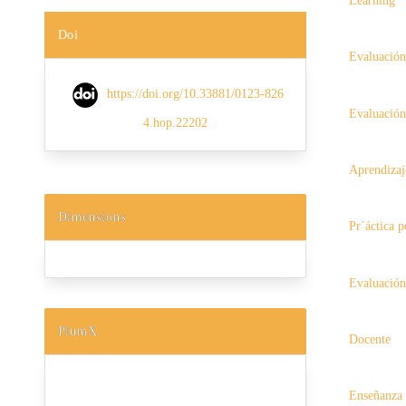
Learning
Doi
Evaluación
https://doi.org/10.33881/0123-826
Evaluación
4.hop.22202
Aprendizaj
Dimensions
Pr´áctica 
Evaluación
PlumX
Docente
Enseñanza 