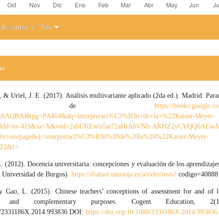
 del autor/a
/ Ver
el artículo
as
, & Uriel, J. E. (2017). Análisis multivariante aplicado (2da ed.). Madrid: Para
btenido de
https://books.google.c
AAQBAJ&pg=PA464&dq=interpretaci%C3%B3n+de+la+%22Kaiser-Meyer-
&hl=es-419&sa=X&ved=2ahUKEwis5ai72aHrAhVNh-AKHZ2yCYQQ6AEwA
=onepage&q=interpretaci%C3%B3n%20de%20la%20%22Kaiser-Meyer-
22&f=
 (2012). Docencia universitaria: concepciones y evaluación de los aprendizaje
, Universidad de Burgos).
https://dialnet.unirioja.es/servlet/tesis?
codigo=40888
 Gao, L. (2015). Chinese teachers’ conceptions of assessment for and of l
ng and complementary purposes. Cogent Education, 2(1
0/2331186X.2014.993836 DOI:
https://doi.org/10.1080/2331186X.2014.993836