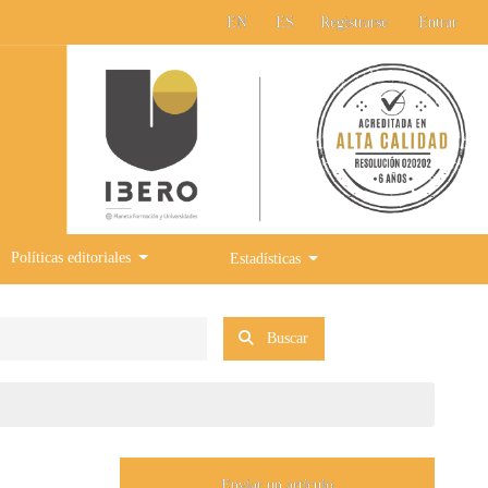
EN
ES
Registrarse
Entrar
Políticas editoriales
Estadísticas
Buscar
Enviar un artículo