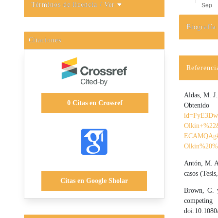
Términos de licencia
/ Ver
Biografía
Detalles d
Citaciones
Referenci
Aldas, M. J.
0
Citas en Crossref
O
id=FyE3Dw
Olkin+%22
ECAMQAg#v
Olkin%20%
Antón, M. A.
casos (Tesis
Citas en Google Sholar
Brown, G. y
competi
doi:10.108