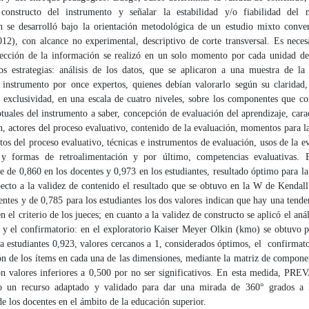
constructo del instrumento y señalar la estabilidad y/o fiabilidad del
ón se desarrolló bajo la orientación metodológica de un estudio mixto conve
12), con alcance no experimental, descriptivo de corte transversal. Es neces
lección de la información se realizó en un solo momento por cada unidad de 
dos estrategias: análisis de los datos, que se aplicaron a una muestra de la
l instrumento por once expertos, quienes debían valorarlo según su claridad, 
 exclusividad, en una escala de cuatro niveles, sobre los componentes que co
tuales del instrumento a saber, concepción de evaluación del aprendizaje, carac
n, actores del proceso evaluativo, contenido de la evaluación, momentos para l
os del proceso evaluativo, técnicas e instrumentos de evaluación, usos de la e
 y formas de retroalimentación y por último, competencias evaluativas.
 de 0,860 en los docentes y 0,973 en los estudiantes, resultado óptimo para la
pecto a la validez de contenido el resultado que se obtuvo en la W de Kendal
entes y de 0,785 para los estudiantes los dos valores indican que hay una tende
 el criterio de los jueces; en cuanto a la validez de constructo se aplicó el análi
o y el confirmatorio: en el exploratorio Kaiser Meyer Olkin (kmo) se obtuvo p
 estudiantes 0,923, valores cercanos a 1, considerados óptimos, el confirmat
ón de los ítems en cada una de las dimensiones, mediante la matriz de compone
on valores inferiores a 0,500 por no ser significativos. En esta medida, P
 un recurso adaptado y validado para dar una mirada de 360° grados a l
de los docentes en el ámbito de la educación superior.