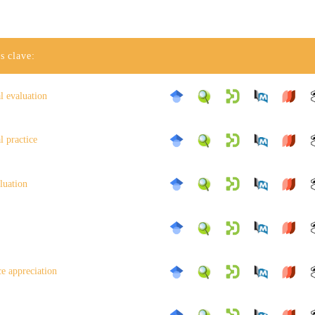
s clave:
l evaluation
l practice
luation
e appreciation