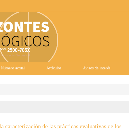
Número actual
Artículos
Avisos de interés
a caracterización de las prácticas evaluativas de los