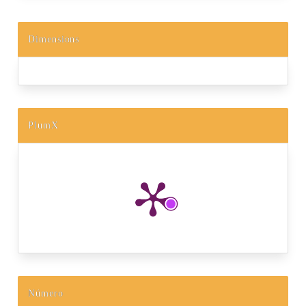
Dimensions
PlumX
Número