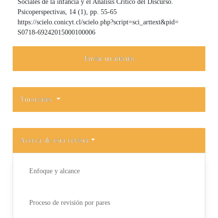
Sociales de la infancia y el Análisis Crítico del Discurso.
Psicoperspectivas, 14 (1), pp. 55-65
https://scielo.conicyt.cl/scielo.php?script=sci_arttext&pid=
S0718-69242015000100006
Enviar un artículo
Tutoriales
Acerca de esta revista
Enfoque y alcance
Proceso de revisión por pares