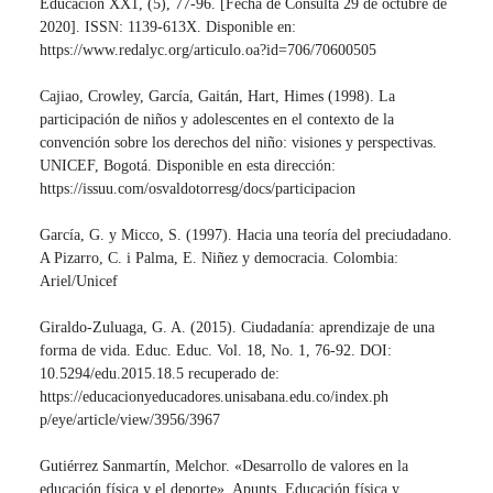
Educación XX1, (5), 77-96. [Fecha de Consulta 29 de octubre de
2020]. ISSN: 1139-613X. Disponible en:
https://www.redalyc.org/articulo.oa?id=706/70600505
Cajiao, Crowley, García, Gaitán, Hart, Himes (1998). La
participación de niños y adolescentes en el contexto de la
convención sobre los derechos del niño: visiones y perspectivas.
UNICEF, Bogotá. Disponible en esta dirección:
https://issuu.com/osvaldotorresg/docs/participacion
García, G. y Micco, S. (1997). Hacia una teoría del preciudadano.
A Pizarro, C. i Palma, E. Niñez y democracia. Colombia:
Ariel/Unicef
Giraldo-Zuluaga, G. A. (2015). Ciudadanía: aprendizaje de una
forma de vida. Educ. Educ. Vol. 18, No. 1, 76-92. DOI:
10.5294/edu.2015.18.5 recuperado de:
https://educacionyeducadores.unisabana.edu.co/index.ph
p/eye/article/view/3956/3967
Gutiérrez Sanmartín, Melchor. «Desarrollo de valores en la
educación física y el deporte». Apunts. Educación física y