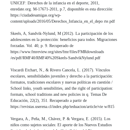
UNICEF: Derechos de la infancia en el deporte, 2011,
enredate.org. M-17671-2011, p.7, disponible es esta dirección:
https://ciudadesamigas.org/wp-
content/uploads/2016/05/Derechos_Infancia_en_el_depo rte.pdf
Skeels, A, Sandvik-Nylund, M (2012). La participación de los
adolescentes en la protección: beneficios para todos. Migraciones
forzadas. Vol. 40, p. 9. Recuperado de
https://www.fmreview.org/sites/fmr/files/FMRdownloads
/es/pdf/RMF40/RMF40%20Skeels-SandvikNylund.pdf
Viscardi Etchart, N., & Rivero Cancela, L. (2017). Vínculos
escolares, sensibilidades juveniles y derecho a la participación:
formatos, tradiciones escolares y nuevas políticas en cuestión /
School links, youth sensibilities, and the right of participation:
formats, school traditions and new policies in q. Temas De
Educación, 22(2), 351. Recuperado a partir de
https://revistas.userena.cl/index.php/teduacion/article/vie w/815
Vergara, A., Peña, M., Chávez, P. & Vergara, E. (2015). Los
niños como sujetos sociales: El aporte de los Nuevos Estudios