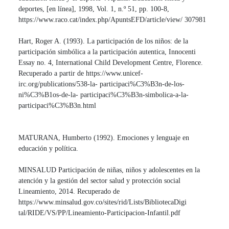
deportes, [en línea], 1998, Vol. 1, n.º 51, pp. 100-8,
https://www.raco.cat/index.php/ApuntsEFD/article/view/ 307981
Hart, Roger A. (1993). La participación de los niños: de la
participación simbólica a la participación autentica, Innocenti
Essay no. 4, International Child Development Centre, Florence.
Recuperado a partir de https://www.unicef-
irc.org/publications/538-la- participaci%C3%B3n-de-los-
ni%C3%B1os-de-la- participaci%C3%B3n-simbolica-a-la-
participaci%C3%B3n.html
MATURANA, Humberto (1992). Emociones y lenguaje en
educación y política.
MINSALUD Participación de niñas, niños y adolescentes en la
atención y la gestión del sector salud y protección social
Lineamiento, 2014. Recuperado de
https://www.minsalud.gov.co/sites/rid/Lists/BibliotecaDigi
tal/RIDE/VS/PP/Lineamiento-Participacion-Infantil.pdf