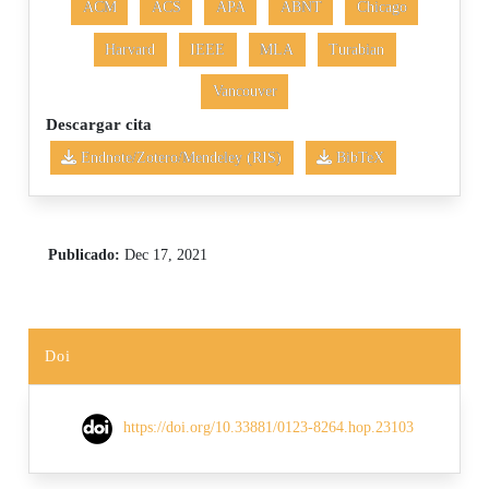
ACM
ACS
APA
ABNT
Chicago
Harvard
IEEE
MLA
Turabian
Vancouver
Descargar cita
Endnote/Zotero/Mendeley (RIS)
BibTeX
Publicado:
Dec 17, 2021
Doi
https://doi.org/10.33881/0123-8264.hop.23103