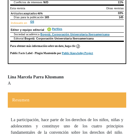
Conflictos de intereses
N/D
11%
Esta revista
Otras revistas
Artículos aceptados
46%
33%
Días para la publicación
165
145
GS
Indexado en
Perfiles
Editor y equipo editorial
Sociedad académica
Bogotá: Corporación Universitaria Iberoamericana
Editorial
Bogotá: Corporación Universitaria Iberoamericana
Para obtener más información sobre un dato, haga clic
Public Facts Label
- Plugin Mantenido por
Public Knowledge Project
Lina Marcela Parra Klusmann
A
Contenido principal del artículo
Resumen
La participación, hace parte de los derechos de los niños, niñas y
adolescentes y constituye uno de los cuatro principios
fundamentales
de la convención sobre los derechos del niño.