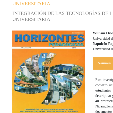
UNIVERSITARIA
INTEGRACIÓN DE LAS TECNOLOGÍAS DE 
UNIVERSITARIA
William Oswa
Universidad d
Barra lateral del artículo
Contenido
Napoleón Roj
Universidad d
Resumen
Esta invest
contexto un
estudiantes
descriptivo 
48 profesor
Nicaragüen
documentos e