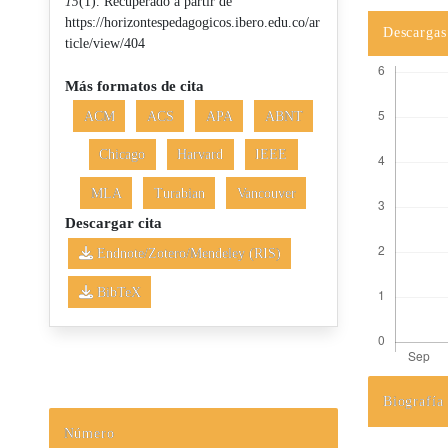
15
(1). Recuperado a partir de
https://horizontespedagogicos.ibero.edu.co/ar
Descargas
ticle/view/404
Más formatos de cita
ACM
ACS
APA
ABNT
Chicago
Harvard
IEEE
MLA
Turabian
Vancouver
Descargar cita
Endnote/Zotero/Mendeley (RIS)
BibTeX
Biografía
Detalles d
Número