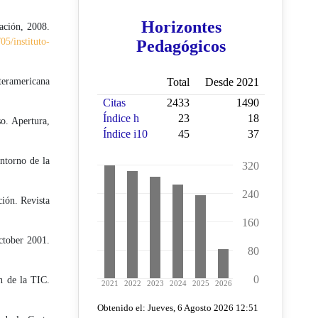
ación, 2008.
05/instituto-
teramericana
o. Apertura,
ntorno de la
ción. Revista
ctober 2001.
ón de la TIC.