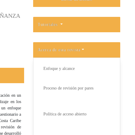
EÑANZA
Tutoriales
Acerca de esta revista
Enfoque y alcance
Proceso de revisión por pares
cación en un
izaje en los
n un enfoque
Política de acceso abierto
uestionario a
Costa Caribe
revisión de
se desarrolló