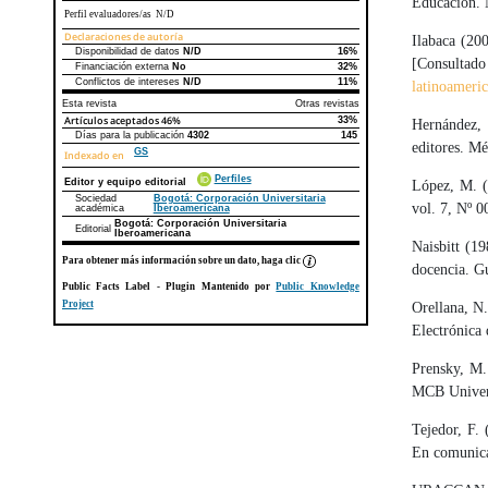
Educación. 
Perfil evaluadores/as N/D
Declaraciones de autoría
Ilabaca (20
Disponibilidad de datos
N/D
16%
Declaraciones de autoría
Este artículo
Otros artículos
[Consulta
Financiación externa
No
32%
Conflictos de intereses
N/D
11%
latinoameri
Esta revista
Otras revistas
Artículos aceptados
46%
33%
Hernández, 
Días para la publicación
4302
145
editores. Mé
GS
Indexado en
Perfiles
Editor y equipo editorial
López, M. (
Sociedad
Bogotá: Corporación Universitaria
vol. 7, Nº 0
académica
Iberoamericana
Bogotá: Corporación Universitaria
Editorial
Iberoamericana
Naisbitt (1
Para obtener más información sobre un dato, haga clic
docencia. G
Public Facts Label
- Plugin Mantenido por
Public Knowledge
Project
Orellana, N.
Electrónica
Prensky, M.
MCB Univers
Tejedor, F. 
En comunica