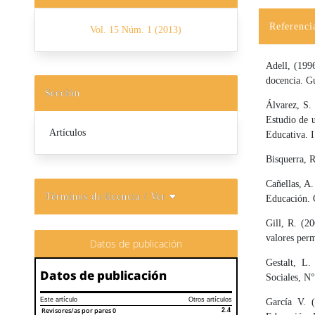
Referenci
Vol. 15 Núm. 1 (2013)
Adell, (199
docencia. G
Sección
Álvarez, S. 
Estudio de u
Artículos
Educativa. 
Bisquerra, R
Cañellas, A.
Términos de licencia
/ Ver
Educación. 
Gill, R. (2
valores per
Datos de publicación
Gestalt, L.
Datos de publicación
Sociales, N°
Este artículo
Otros artículos
García V. (
Revisores/as por pares
0
2.4