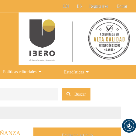
EN
ES
Registrarse
Entrar
Políticas editoriales
Estadísticas
Buscar
EÑANZA
Enviar un artículo