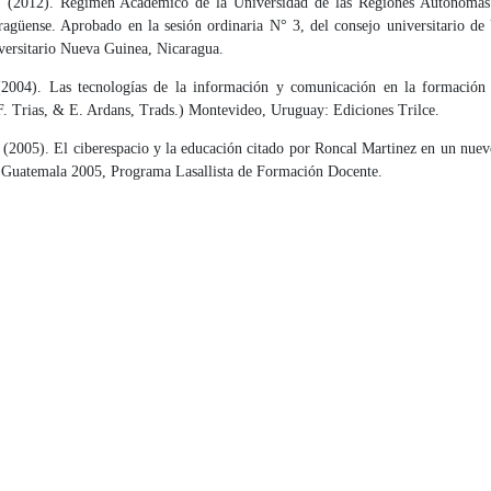
2012). Régimen Académico de la Universidad de las Regiones Autónomas 
ragüense. Aprobado en la sesión ordinaria N° 3, del consejo universitario
versitario Nueva Guinea, Nicaragua.
04). Las tecnologías de la información y comunicación en la formación 
F. Trias, & E. Ardans, Trads.) Montevideo, Uruguay: Ediciones Trilce.
 (2005). El ciberespacio y la educación citado por Roncal Martinez en un nuev
. Guatemala 2005, Programa Lasallista de Formación Docente.