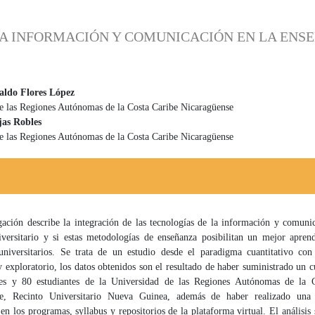
LA INFORMACIÓN Y COMUNICACIÓN EN LA ENS
ldo Flores López
e las Regiones Autónomas de la Costa Caribe Nicaragüense
 principal del artículo
as Robles
e las Regiones Autónomas de la Costa Caribe Nicaragüense
igación describe la integración de las tecnologías de la información y comuni
iversitario y si estas metodologías de enseñanza posibilitan un mejor aprend
 universitarios. Se trata de un estudio desde el paradigma cuantitativo co
y exploratorio, los datos obtenidos son el resultado de haber suministrado un c
es y 80 estudiantes de la Universidad de las Regiones Autónomas de la 
se, Recinto Universitario Nueva Guinea, además de haber realizado una 
n los programas, syllabus y repositorios de la plataforma virtual. El análisis 