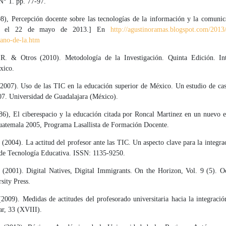
N° 1. pp. 77-97.
08), Percepción docente sobre las tecnologías de la información y la comunic
do el 22 de mayo de 2013.] En
http://agustinoramas.blogspot.com/2013/
cano-de-la.htm
R. & Otros (2010). Metodología de la Investigación. Quinta Edición. In
xico.
2007). Uso de las TIC en la educación superior de México. Un estudio de cas
07. Universidad de Guadalajara (México).
986), El ciberespacio y la educación citada por Roncal Martinez en un nuevo e
uatemala 2005, Programa Lasallista de Formación Docente.
 (2004). La actitud del profesor ante las TIC. Un aspecto clave para la integra
 de Tecnología Educativa. ISSN: 1135-9250.
 (2001). Digital Natives, Digital Immigrants. On the Horizon, Vol. 9 (5). O
ity Press.
(2009). Medidas de actitudes del profesorado universitaria hacia la integraci
r, 33 (XVIII).