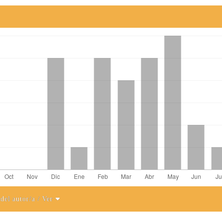
 del autor/a
/ Ver
el artículo