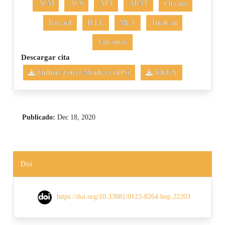
ACM
ACS
APA
ABNT
Chicago
Harvard
IEEE
MLA
Turabian
Vancouver
Descargar cita
Endnote/Zotero/Mendeley (RIS)
BibTeX
Publicado:
Dec 18, 2020
Doi
https://doi.org/10.33881/0123-8264.hop.22203