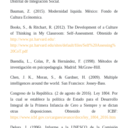
Distrital de Integración Social.
Bauman, Z. (2015). Modernidad liquida. México: Fondo de
Cultura Ecónomica.
Books, S., & Ritchart, R. (2012). The Development of a Culture
of Thinking in My Classroom: Self-Assessment. Obtenido de
http://www.pz.harvard.edu/:
http://www.pz.harvard.edu/sites/default/files/Self%20Assessing%
20CoT.pdf
Buendía, L., Colas, P., & Hernández, F. (1998). Métodos de
investigación en psicopedagogía. Madrid: McGraw-Hill.
Chen, J. K., Moran, S., & Gardner, H. (2009). Multiple
intelligences around the world. San Francisco: Jossey-Bass.
Congreso de la República. (2 de agosto de 2016). Ley 1804. Por
la cual se establece la política de Estado para el Desarrollo
Integral de la Primera Infancia de Cero a Siempre y se dictan
otras disposiciones. Obtenido de ICBF:
https://www.icbf.gov.co/cargues/avance/docs/ley_1804_2016.htm
Delors, J. (1996). Informe a la UNESCO de la Comisión