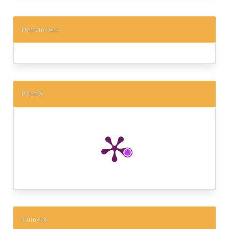
Dimensions
PlumX
Número