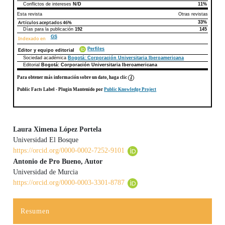
Conflictos de intereses
N/D
11%
Esta revista
Otras revistas
Artículos aceptados
46%
33%
Días para la publicación
192
145
GS
Indexado en
Perfiles
Editor y equipo editorial
Sociedad académica
Bogotá: Corporación Universitaria Iberoamericana
Editorial
Bogotá: Corporación Universitaria Iberoamericana
Para obtener más información sobre un dato, haga clic
Public Facts Label
- Plugin Mantenido por
Public Knowledge Project
Laura Ximena López Portela
Universidad El Bosque
Contenido principal del artículo
https://orcid.org/0000-0002-7252-9101
Antonio de Pro Bueno, Autor
Universidad de Murcia
https://orcid.org/0000-0003-3301-8787
Resumen