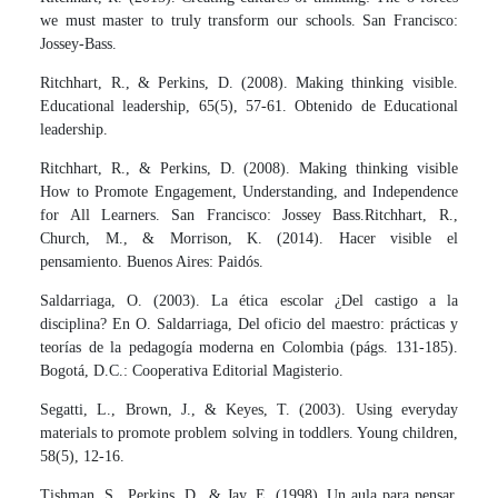
we must master to truly transform our schools. San Francisco:
Jossey-Bass.
Ritchhart, R., & Perkins, D. (2008). Making thinking visible.
Educational leadership, 65(5), 57-61. Obtenido de Educational
leadership.
Ritchhart, R., & Perkins, D. (2008). Making thinking visible
How to Promote Engagement, Understanding, and Independence
for All Learners. San Francisco: Jossey Bass.Ritchhart, R.,
Church, M., & Morrison, K. (2014). Hacer visible el
pensamiento. Buenos Aires: Paidós.
Saldarriaga, O. (2003). La ética escolar ¿Del castigo a la
disciplina? En O. Saldarriaga, Del oficio del maestro: prácticas y
teorías de la pedagogía moderna en Colombia (págs. 131-185).
Bogotá, D.C.: Cooperativa Editorial Magisterio.
Segatti, L., Brown, J., & Keyes, T. (2003). Using everyday
materials to promote problem solving in toddlers. Young children,
58(5), 12-16.
Tishman, S., Perkins, D., & Jay, E. (1998). Un aula para pensar.