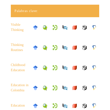
Palabras clave:
Visible
Thinking
Thinking
Routines
Childhood
Education
Education in
Colombia
Education