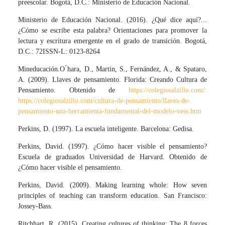
preescolar. Bogotá, D.C.: Ministerio de Educación Nacional.
Ministerio de Educación Nacional. (2016). ¿Qué dice aquí?...
¿Cómo se escribe esta palabra? Orientaciones para promover la
lectura y escritura emergente en el grado de transición. Bogotá,
D.C.: 72ISSN-L: 0123-8264
Mineducación.O ́hara, D., Martin, S., Fernández, A., & Spataro,
A. (2009). Llaves de pensamiento. Florida: Creando Cultura de
Pensamiento. Obtenido de
https://colegiosalzillo.com/:
https://colegiosalzillo.com/cultura-de-pensamiento/llaves-de-
pensamiento-una-herramienta-fundamental-del-modelo-vess.htm
Perkins, D. (1997). La escuela inteligente. Barcelona: Gedisa.
Perkins, David. (1997). ¿Cómo hacer visible el pensamiento?
Escuela de graduados Universidad de Harvard. Obtenido de
¿Cómo hacer visible el pensamiento.
Perkins, David. (2009). Making learning whole: How seven
principles of teaching can transform education. San Francisco:
Jossey-Bass.
Ritchhart, R. (2015). Creating cultures of thinking: The 8 forces