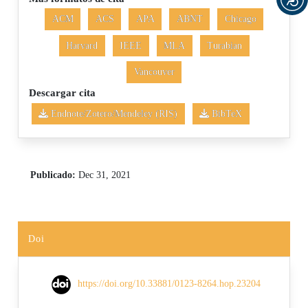
ACM
ACS
APA
ABNT
Chicago
Harvard
IEEE
MLA
Turabian
Vancouver
Descargar cita
Endnote/Zotero/Mendeley (RIS)
BibTeX
Publicado:
Dec 31, 2021
Doi
https://doi.org/10.33881/0123-8264.hop.23204