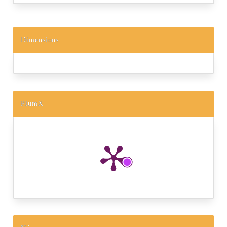
Dimensions
PlumX