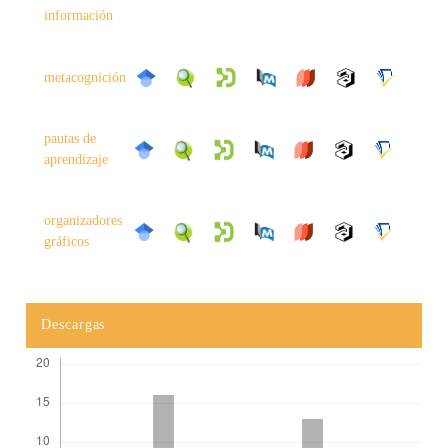
información
metacognición
pautas de
aprendizaje
organizadores
gráficos
Descargas