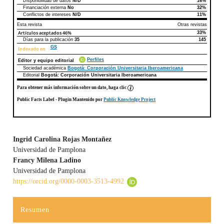
Disponibilidad de datos
N/D
16%
Declaraciones de autoría
Este artículo
Otros artículos
Financiación externa
No
32%
Conflictos de intereses
N/D
11%
Esta revista
Otras revistas
Artículos aceptados
46%
33%
Días para la publicación
35
145
GS
Indexado en
Perfiles
Editor y equipo editorial
Sociedad académica
Bogotá: Corporación Universitaria Iberoamericana
Editorial
Bogotá: Corporación Universitaria Iberoamericana
Para obtener más información sobre un dato, haga clic
Public Facts Label
- Plugin Mantenido por
Public Knowledge Project
Ingrid Carolina Rojas Montañez
Universidad de Pamplona
Contenido principal del artículo
Francy Milena Ladino
Universidad de Pamplona
https://orcid.org/0000-0003-3513-4992
Resumen