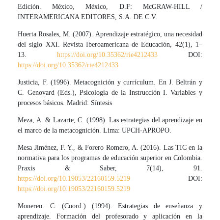
Edición. México, México, D.F: McGRAW-HILL /
INTERAMERICANA EDITORES, S.A. DE C.V.
Huerta Rosales, M. (2007). Aprendizaje estratégico, una necesidad
del siglo XXI. Revista Iberoamericana de Educación, 42(1), 1–
13.
https://doi.org/10.35362/rie4212433
DOI:
https://doi.org/10.35362/rie4212433
Justicia, F. (1996). Metacognición y currículum. En J. Beltrán y
C. Genovard (Eds.), Psicología de la Instrucción I. Variables y
procesos básicos. Madrid: Síntesis
Meza, A. & Lazarte, C. (1998). Las estrategias del aprendizaje en
el marco de la metacognición. Lima: UPCH-APROPO.
Mesa Jiménez, F. Y., & Forero Romero, A. (2016). Las TIC en la
normativa para los programas de educación superior en Colombia.
Praxis & Saber, 7(14), 91.
https://doi.org/10.19053/22160159.5219
DOI:
https://doi.org/10.19053/22160159.5219
Monereo. C. (Coord.) (1994). Estrategias de enseñanza y
aprendizaje. Formación del profesorado y aplicación en la