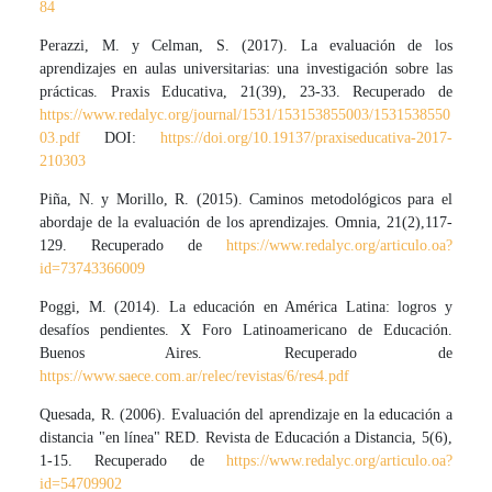
84
Perazzi, M. y Celman, S. (2017). La evaluación de los
aprendizajes en aulas universitarias: una investigación sobre las
prácticas. Praxis Educativa, 21(39), 23-33. Recuperado de
https://www.redalyc.org/journal/1531/153153855003/1531538550
03.pdf
DOI:
https://doi.org/10.19137/praxiseducativa-2017-
210303
Piña, N. y Morillo, R. (2015). Caminos metodológicos para el
abordaje de la evaluación de los aprendizajes. Omnia, 21(2),117-
129. Recuperado de
https://www.redalyc.org/articulo.oa?
id=73743366009
Poggi, M. (2014). La educación en América Latina: logros y
desafíos pendientes. X Foro Latinoamericano de Educación.
Buenos Aires. Recuperado de
https://www.saece.com.ar/relec/revistas/6/res4.pdf
Quesada, R. (2006). Evaluación del aprendizaje en la educación a
distancia "en línea" RED. Revista de Educación a Distancia, 5(6),
1-15. Recuperado de
https://www.redalyc.org/articulo.oa?
id=54709902