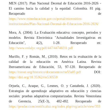
MEN (2017). Plan Nacional Decenal de Educación 2016-2026 -
El camino hacia la calidad y la equidad. Colombia. 81 pág.
Recuperado de
https://www.mineducacion.gov.co/portal/micrositios-
institucionales/Plan-Nacional-Decenal-de-Educacion-2016-2026/
Mora, A. (2004). La Evaluación educativa: concepto, periodos y
modelos. Revista Electrónica "Actualidades Investigativas en
Educación", 4(2), 1-28. Recuperado en:
http://www.redalyc.org/pdf/447/44740211.pdf
Murillo, F. y Román, M., (2010). Retos en la evaluación de la
calidad de la educación en América Latina. Revista
Iberoamericana de Educación, 53, 97-120. Recuperado de
https://rieoei.org/historico/documentos/rie53a05.pdf
DOI:
https://doi.org/10.35362/rie530559
Orjuela, C., Araque, G., Lesmes, O. y Castañeda, J. (2020).
Estrategias de aprendizaje adaptativo en educación y ciencias
sociales: pruebas adaptativas computarizadas. Revista Venezolana
de Gerencia, 25(E-3), 482-492. Recuperado de
https://produccioncientificaluz.org/index.php/rvg/article/view/333