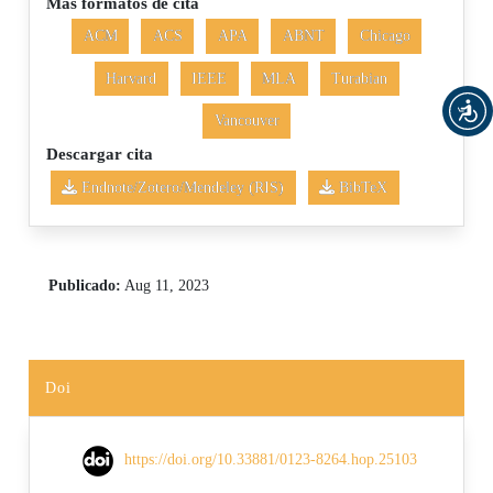
Más formatos de cita
ACM
ACS
APA
ABNT
Chicago
Harvard
IEEE
MLA
Turabian
Vancouver
Descargar cita
Endnote/Zotero/Mendeley (RIS)
BibTeX
Publicado:
Aug 11, 2023
Doi
https://doi.org/10.33881/0123-8264.hop.25103