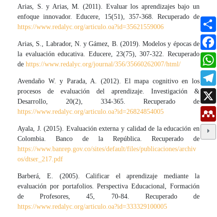
Arias, S. y Arias, M. (2011). Evaluar los aprendizajes bajo un
enfoque innovador. Educere, 15(51), 357-368. Recuperado de
https://www.redalyc.org/articulo.oa?id=35621559006
Arias, S., Labrador, N. y Gámez, B. (2019). Modelos y épocas de
la evaluación educativa. Educere, 23(75), 307-322. Recuperado
de
https://www.redalyc.org/journal/356/35660262007/html/
Avendaño W. y Parada, A. (2012). El mapa cognitivo en los
procesos de evaluación del aprendizaje. Investigación &
Desarrollo, 20(2), 334-365. Recuperado de
https://www.redalyc.org/articulo.oa?id=26824854005
Ayala, J. (2015). Evaluación externa y calidad de la educación en
Colombia. Banco de la República. Recuperado de
https://www.banrep.gov.co/sites/default/files/publicaciones/archiv
os/dtser_217.pdf
Barberá, E. (2005). Calificar el aprendizaje mediante la
evaluación por portafolios. Perspectiva Educacional, Formación
de Profesores, 45, 70-84. Recuperado de
https://www.redalyc.org/articulo.oa?id=333329100005