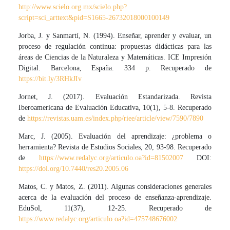
http://www.scielo.org.mx/scielo.php?
script=sci_arttext&pid=S1665-26732018000100149
Jorba, J. y Sanmartí, N. (1994). Enseñar, aprender y evaluar, un
proceso de regulación continua: propuestas didácticas para las
áreas de Ciencias de la Naturaleza y Matemáticas. ICE Impresión
Digital. Barcelona, España. 334 p. Recuperado de
https://bit.ly/3RHkJIv
Jornet, J. (2017). Evaluación Estandarizada. Revista
Iberoamericana de Evaluación Educativa, 10(1), 5-8. Recuperado
de
https://revistas.uam.es/index.php/riee/article/view/7590/7890
Marc, J. (2005). Evaluación del aprendizaje: ¿problema o
herramienta? Revista de Estudios Sociales, 20, 93-98. Recuperado
de
https://www.redalyc.org/articulo.oa?id=81502007
DOI:
https://doi.org/10.7440/res20.2005.06
Matos, C. y Matos, Z. (2011). Algunas consideraciones generales
acerca de la evaluación del proceso de enseñanza-aprendizaje.
EduSol, 11(37), 12-25. Recuperado de
https://www.redalyc.org/articulo.oa?id=475748676002