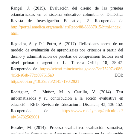
Rangel, J. (2019). Evaluación del diseño de las pruebas
estandarizadas en el sistema educativo colombiano. Dialéctica
Revista de Investigación Educativa, 2. Recuperado de
http://portal.amelica.org/ameli/jatsRepo/88/88837015/html/index.
html
Regueira, A. y Del Potro, A. (2017). Reflexiones acerca de un
modelo de evaluación de aprendizajes por criterios a partir del
diseño y administración de pruebas de comprensión lectora en el
nivel primario argentino. La Tercera Orilla, 18, 38-47.
Recuperado de
https://scienti.minciencias.gov.co/6ca75297-c08f-
4c6d-a0eb-77cc697615a0
DOI:
https://doi.org/10.29375/21457190.2921
Rodríguez, C., Muñoz, M. y Castillo, V. (2014). Test
informatizados y su contribución a la acción evaluativa en
educación. RED. Revista de Educación a Distancia, 43, 136-152.
Recuperado de
https://www.redalyc.org/articulo.oa?
id=54732569001
Rosales, M. (2014). Proceso evaluativo: evaluación sumativa,
evaluación formativa y Assesment su impacto en la educación