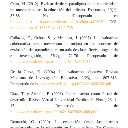
Celin, M. (2012). Evaluar desde el paradigma de la complejidad,
un nuevo reto para la educación del milenio. Escenarios, 10(1),
83-88. No. 1Recuperado en
https://dialnet.unirioja.es/servlet/articulo?codigo=4496089
DOI:
https://doi.org/10.15665/esc.v10i1.728
Collazos, C.; Ochoa, S. y Mendoza, J. (2007). La evaluación
colaborativa como mecanismo de mejora en los procesos de
evaluación del aprendizaje en un aula de clase. Revista ingeniería
e investigación, 27(2), 72-76. Recuperado de
https://www.redalyc.org/articulo.oa?id=64327211
De la Garza, E. (2004). La evaluación educativa. Revista
Mexicana de Investigación Educativa, 9(23), pp. 807-816.
Recuperado de
https://www.redalyc.org/pdf/140/14002302.pdf
Díaz, T. y Alemán, P. (2008). La educación como factor de
desarrollo. Revista Virtual Universidad Católica del Norte, 23, 1-
15. Recuperado de
https://www.redalyc.org/pdf/1942/194220391006.pdf
Demarchi, G. (2020). La evaluación desde las pruebas
estandarizadas en la educación en Latinoamérica. En Contexto