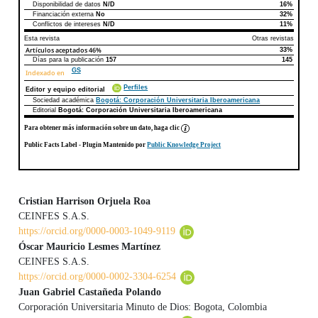
Disponibilidad de datos
N/D
16%
Declaraciones de autoría
Este artículo
Otros artículos
Financiación externa
No
32%
Conflictos de intereses
N/D
11%
Esta revista
Otras revistas
Artículos aceptados
46%
33%
Días para la publicación
157
145
GS
Indexado en
Perfiles
Editor y equipo editorial
Sociedad académica
Bogotá: Corporación Universitaria Iberoamericana
Editorial
Bogotá: Corporación Universitaria Iberoamericana
Para obtener más información sobre un dato, haga clic
Public Facts Label
- Plugin Mantenido por
Public Knowledge Project
Cristian Harrison Orjuela Roa
CEINFES S.A.S.
Contenido principal del artículo
https://orcid.org/0000-0003-1049-9119
Óscar Mauricio Lesmes Martínez
CEINFES S.A.S.
https://orcid.org/0000-0002-3304-6254
Juan Gabriel Castañeda Polando
Corporación Universitaria Minuto de Dios: Bogota, Colombia