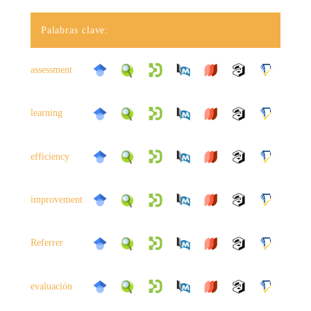
Palabras clave:
assessment
learning
efficiency
improvement
Referrer
evaluación