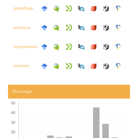
aprendizaje
eficiencia
mejoramiento
referente
Descargas