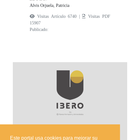
Alvis Orjuela, Patricia
Visitas Artículo 6740 |
Visitas PDF
15907
Publicado:
Este portal usa cookies para mejorar su
Sede Principal