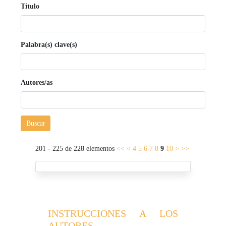
Título
Palabra(s) clave(s)
Autores/as
Buscar
201 - 225 de 228 elementos
<<
<
4
5
6
7
8
9
10
>
>>
INSTRUCCIONES A LOS
AUTORES