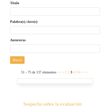
Título
Palabra(s) clave(s)
Autores/as
Buscar
51 - 75 de 137 elementos
<<
<
1
2
3
4
5
6
>
>>
Sospecha sobre la evaluación